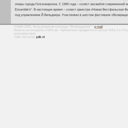
оперы города Гелсенкирхена. С 1985 года – солист ансамбля современной м
Ensamble’s“. В настоящее время – солист оркестра «Новая Вестфальская 
под управлением Й.Вильднера. Участвовал в шестом фестивале «Возвраще
©1996-2026, Фонд развития культуры "Возвращение" -
e-mail
Билеты на концерты в МГК им. Чайковского продаются в кассах №№ 3 и 4 Б
консерватории
Сайт построил
julik.nl