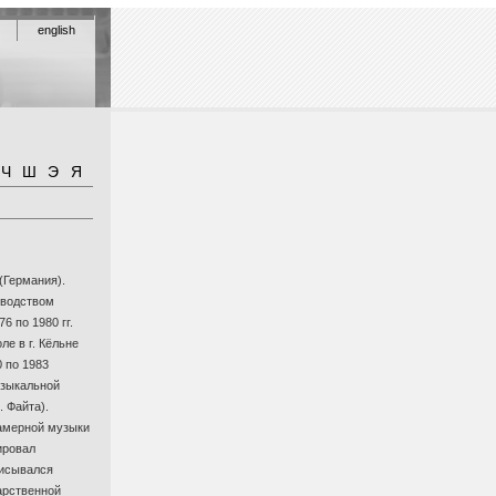
english
Ч
Ш
Э
Я
(Германия).
оводством
6 по 1980 гг.
е в г. Кёльне
0 по 1983
узыкальной
. Файта).
амерной музыки
ировал
писывался
дарственной