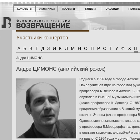
концерты
участники
проекты
записи
о фонде
пресса
Участники концертов
ю
А
Б
В
Г
Д
З
И
К
Л
М
Н
О
П
Р
С
Т
У
Ф
Х
Ц
Андре ЦИМОНС
Андре ЦИМОНС (английский рожок)
Родился в 1956 году в городе Аахене 
Начал учиться игре на гобое под рук
профессора К. Денеса в Аахене. С 197
обучался в Высшей музыкальной школ
(класс профессора К. Денеса). С 198
продолжил образование в Высшей м
школе г. Эссена (класс профессора В
Одновременно занимался в классе к
у профессора В.Меердорфа, гастрол
в составе камерных ансамблей и за
на радио. С 1984 года – солист Госу