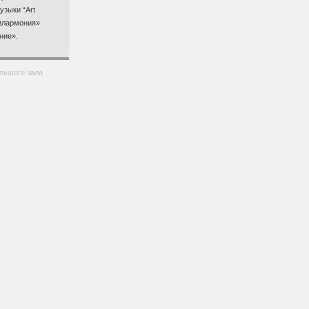
узыки “Art
Филармония»
ние».
ольшого зала