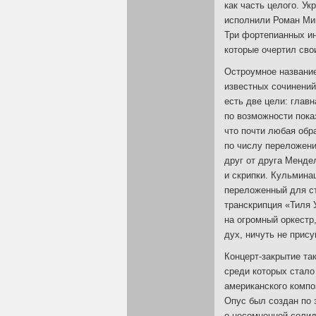
как часть целого. У
исполнили Роман Ми
Три фортепианных ин
которые очертил сво
Остроумное название
известных сочинений
есть две цели: главн
по возможности показ
что почти любая обр
по числу переложени
друг от друга Менде
и скрипки. Кульмина
переложенный для ст
транскрипция «Тиля 
на огромный оркестр
дух, ничуть не прис
Концерт-закрытие
так
среди которых стал
американского компо
Опус был создан по 
о несомненной соли