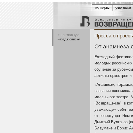
концерты
участники
Пресса о проек
« на главную
назад к списку
От анамнеза д
Ежегодный фестивал
молодых российских
обучение за рубежом,
артисты оркестров и
«Анамнез», «Брамс»,
названия напоминал
маленького театра. 
;Возвращение", в ко
уважающем себя теат
от репертуара. Нема
Дмитрий Булгаков (о
Блаумане и Борис Ан