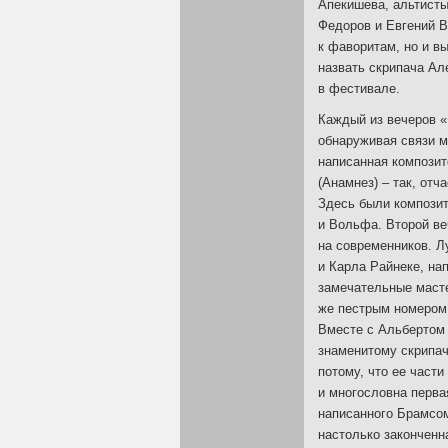
Апекишева, альтист
Федоров и Евгений В
к фаворитам, но и в
назвать скрипача Ал
в фестивале.
Каждый из вечеров «
обнаруживая связи 
написанная композит
(Анамнез) – так, отч
Здесь были
компози
и Вольфа. Второй в
на современников. Л
и Карла Райнеке, на
замечательные маст
же пестрым номером 
Вместе с Альбертом
знаменитому скрипач
потому, что ее част
и многословна перва
написанного Брамсо
настолько законченн