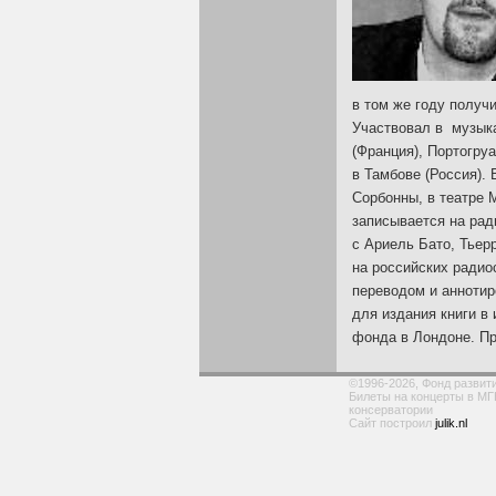
в том же году получ
Участвовал в музык
(Франция), Портогру
в Тамбове (Россия).
Сорбонны, в театре 
записывается на рад
с Ариель Бато, Тьер
на российских радио
переводом и анноти
для издания книги в
фонда в Лондоне. Пр
©1996-2026, Фонд развит
Билеты на концерты в МГ
консерватории
Сайт построил
julik.nl