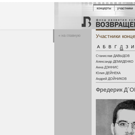
концерты
участники
Участники конц
« на главную
А
Б
В
Г
Д
З
И
Станислав ДАВЫДОВ
Александр ДЕМИДЕНКО
Анна ДЭННИС
Юлия ДЕЙНЕКА
Андрей ДОЙНИКОВ
Фредерик Д`