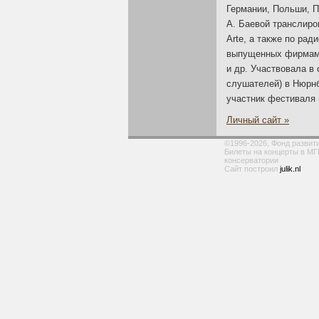
Германии, Польши, П
А. Баевой транслиро
Arte, а также по рад
выпущенных фирмами 
и др. Участвовала 
слушателей) в Нюрнб
участник фестиваля
Личный сайт »
©1996-2026, Фонд развит
Билеты на концерты в МГ
консерватории
Сайт построил
julik.nl