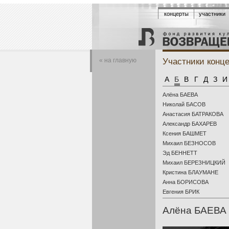
концерты
участники
Участники конц
« на главную
А
Б
В
Г
Д
З
И
Алёна БАЕВА
Николай БАСОВ
Анастасия БАТРАКОВА
Александр БАХАРЕВ
Ксения БАШМЕТ
Михаил БЕЗНОСОВ
Эд БЕННЕТТ
Михаил БЕРЕЗНИЦКИЙ
Кристина БЛАУМАНЕ
Анна БОРИСОВА
Евгения БРИК
Алёна БАЕВА 