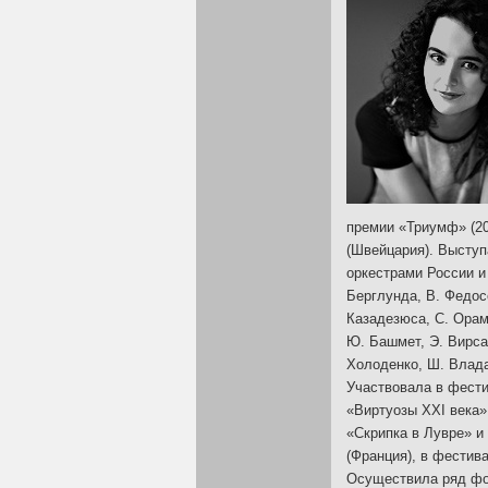
премии «Триумф» (20
(Швейцария). Выступ
оркестрами России и 
Берглунда, В. Федосе
Казадезюса, С. Орам
Ю. Башмет, Э. Вирсал
Холоденко, Ш. Владар
Участвовала в фести
«Виртуозы XXI века»
«Скрипка в Лувре» и 
(Франция), в фестив
Осуществила ряд фо