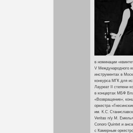
в номинации «квинте
V Международного к
инструментах в Москв
конкурса МГК для ис
Лауреат II степени к
в концертах МБФ Вл
«Возвращение», конц
оркестра «Гнесински
им. К.С. Станиславск
Veritas п/у М. Емел
Conoro Quintet и анс
с Камерным оркестро