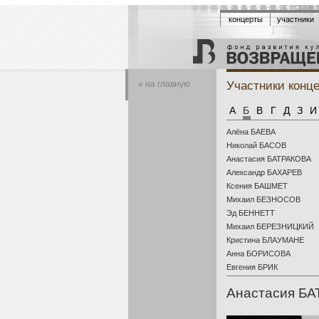
концерты
участники
Участники конц
« на главную
А
Б
В
Г
Д
З
И
Алёна БАЕВА
Николай БАСОВ
Анастасия БАТРАКОВА
Александр БАХАРЕВ
Ксения БАШМЕТ
Михаил БЕЗНОСОВ
Эд БЕННЕТТ
Михаил БЕРЕЗНИЦКИЙ
Кристина БЛАУМАНЕ
Анна БОРИСОВА
Евгения БРИК
Анастасия БА