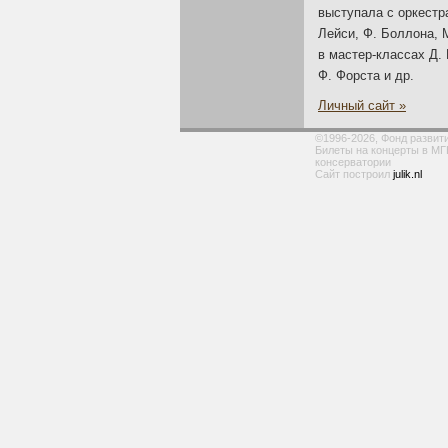
выступала с оркестра
Лейси, Ф. Боллона, 
в
мастер-классах
Д. 
Ф. Форста и др.
Личный сайт »
©1996-2026, Фонд развит
Билеты на концерты в МГ
консерватории
Сайт построил
julik.nl